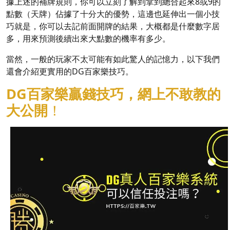
據上述的補牌規則，你可以立刻了解到拿到總合起來8或9的
點數（天牌）佔據了十分大的優勢，這邊也延伸出一個小技
巧就是，你可以去記前面開牌的結果，大概都是什麼數字居
多，用來預測後續出來大點數的機率有多少。
當然，一般的玩家不太可能有如此驚人的記憶力，以下我們
還會介紹更實用的DG百家樂技巧。
DG百家樂贏錢技巧，網上不敢教的
大公開
！