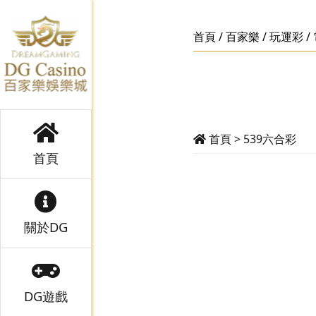
首頁
百家樂
玩運彩
首頁
>
539六合彩
首頁
關於DG
DG遊戲